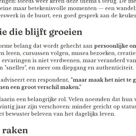
ngen: steeds weer keren deze thema’s terug. De m
kleine maar betekenisvolle momenten — een wandel
gerswerk in de buurt, een goed gesprek aan de keuken
e die blijft groeien
norme belang dat wordt gehecht aan
persoonlijke o
 leren, cursussen volgen, musea bezoeken, creatief 
ervaringen is niet verdwenen, maar veranderd van
 "sneller", en meer om diepgang en authenticiteit.
adviseert een respondent,
"maar maak het niet te g
en een groot verschil maken."
t daarin een belangrijke rol. Velen noemden dat hun
wintig jaar zijn verschoven: minder gericht op statu
et bewuster beleven van het dagelijks leven.
 raken