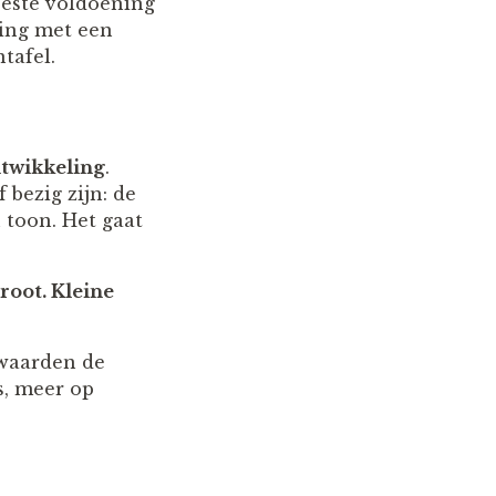
eeste voldoening
ing met een
tafel.
ntwikkeling
.
bezig zijn: de
 toon. Het gaat
root. Kleine
 waarden de
s, meer op