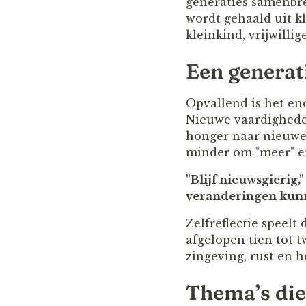
generaties samenbre
wordt gehaald uit 
kleinkind, vrijwilli
Een generati
Opvallend is het e
Nieuwe vaardigheden
honger naar nieuwe 
minder om "meer" en
"Blijf nieuwsgierig,"
veranderingen kunn
Zelfreflectie speel
afgelopen tien tot t
zingeving, rust en h
Thema’s die