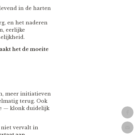
glevend in de harten
g, en het naderen
, eerlijke
lijkheid.
aakt het de moeite
 meer initiatieven
elmatig terug. Ook
e — klonk duidelijk
niet vervalt in
kstaat aan