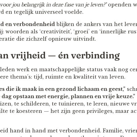
 voor jou belangrijk in deze fase van je leven?"
openden we
d en tegelijk universeel voelde.
id en verbondenheid
blijken de ankers van het leve
ij: woorden als ‘creativiteit’, ‘groei’ en ‘innerlijke ru
ratie die zichzelf opnieuw uitvindt.
an vrijheid — én verbinding
eleden werk en maatschappelijke status vaak nog ce
e thema’s: tijd, ruimte en kwaliteit van leven.
zes die ik maak in een gezond lichaam en geest,"
schr
 dag opstaan met energie, plannen en vrije keuze."
izen, te schilderen, te tuinieren, te leren, nieuwe 
tilte te koesteren — het zijn geen privileges, maar a
heid hand in hand met verbondenheid. Familie, vri