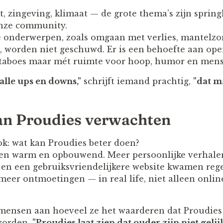
t, zingeving, klimaat — de grote thema’s zijn sprin
nze community.
 onderwerpen, zoals omgaan met verlies, mantelzor
, worden niet geschuwd. Er is een behoefte aan open
 taboes maar mét ruimte voor hoop, humor en mense
 alle ups en downs,"
schrijft iemand prachtig,
"dat m
van Proudies verwachten
ok: wat kan Proudies beter doen?
n warm en opbouwend. Meer persoonlijke verhalen,
 en een gebruiksvriendelijkere website kwamen reg
meer ontmoetingen — in real life, niet alleen onlin
 mensen aan hoeveel ze het waarderen dat Proudies 
 worden.
"Proudies laat zien dat ouder zijn niet gelij