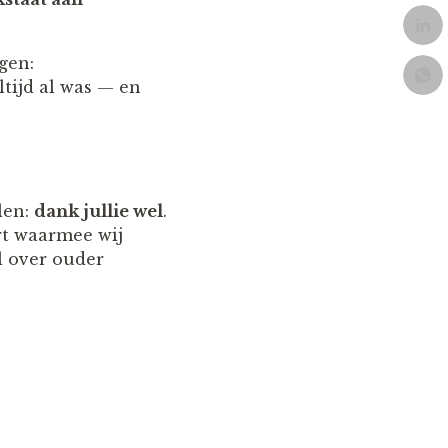
gen:
ltijd al was — en
len:
dank jullie wel
.
rt waarmee wij
 over ouder