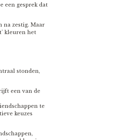
 een gesprek dat
n na zestig. Maar
st’ kleuren het
ntraal stonden,
ijft een van de
vriendschappen te
ctieve keuzes
endschappen,