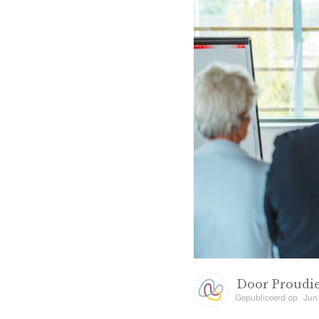
Door
Proudie
Gepubliceerd op
Jun