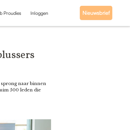
Nieuwsbrief
b Proudies
Inloggen
plussers
n sprong naar binnen
 ruim 500 leden die