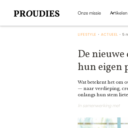
Onze missie
Artikelen
LIFESTYLE
ACTUEEL
5 
•
•
De nieuwe d
hun eigen 
Wat betekent het om o
— naar verdieping, cre
onlangs hun stem liet
In samenwerking met