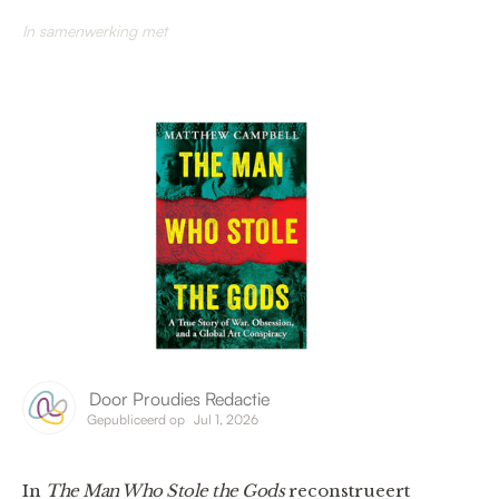
In samenwerking met
Door
Proudies Redactie
Gepubliceerd op
Jul 1, 2026
In
The Man Who Stole the Gods
reconstrueert