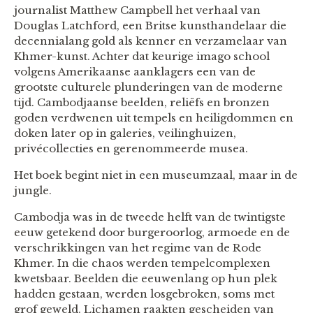
journalist Matthew Campbell het verhaal van
Douglas Latchford, een Britse kunsthandelaar die
decennialang gold als kenner en verzamelaar van
Khmer-kunst. Achter dat keurige imago school
volgens Amerikaanse aanklagers een van de
grootste culturele plunderingen van de moderne
tijd. Cambodjaanse beelden, reliëfs en bronzen
goden verdwenen uit tempels en heiligdommen en
doken later op in galeries, veilinghuizen,
privécollecties en gerenommeerde musea.
Het boek begint niet in een museumzaal, maar in de
jungle.
Cambodja was in de tweede helft van de twintigste
eeuw getekend door burgeroorlog, armoede en de
verschrikkingen van het regime van de Rode
Khmer. In die chaos werden tempelcomplexen
kwetsbaar. Beelden die eeuwenlang op hun plek
hadden gestaan, werden losgebroken, soms met
grof geweld. Lichamen raakten gescheiden van