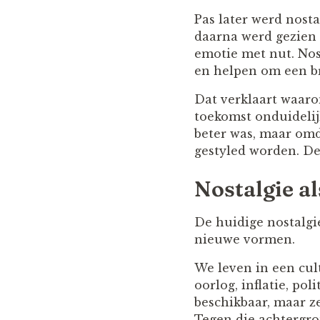
Pas later werd nost
daarna werd gezien 
emotie met nut. Nos
en helpen om een br
Dat verklaart waaro
toekomst onduidelijk
beter was, maar omda
gestyled worden. De
Nostalgie a
De huidige nostalgi
nieuwe vormen.
We leven in een cult
oorlog, inflatie, po
beschikbaar, maar zel
Tegen die achtergron