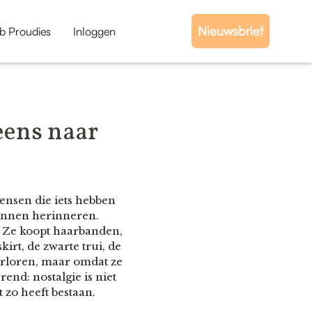
Nieuwsbrief
b Proudies
Inloggen
eens naar
mensen die iets hebben
kunnen herinneren.
. Ze koopt haarbanden,
irt, de zwarte trui, de
erloren, maar omdat ze
end: nostalgie is niet
 zo heeft bestaan.