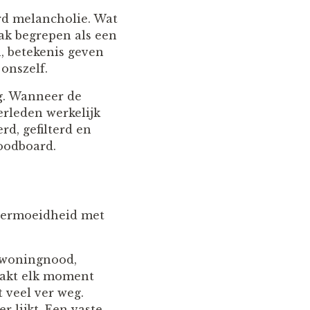
erd melancholie. Wat
ak begrepen als een
, betekenis geven
onszelf.
ng. Wanneer de
erleden werkelijk
rd, gefilterd en
oodboard.
 vermoeidheid met
, woningnood,
maakt elk moment
t veel ver weg.
 lijkt. Een vaste