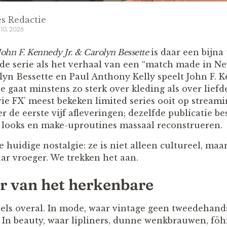
s Redactie
 10, 2026
John F. Kennedy Jr. & Carolyn Bessette
is daar een bijna
 de serie als het verhaal van een “match made in Ne
lyn Bessette en Paul Anthony Kelly speelt John F. 
e gaat minstens zo sterk over kleding als over lief
ie FX’ meest bekeken limited series ooit op stream
r de eerste vijf afleveringen; dezelfde publicatie b
 looks en make-uproutines massaal reconstrueren.
e huidige nostalgie: ze is niet alleen cultureel, maa
aar vroeger. We trekken het aan.
r van het herkenbare
dels overal. In mode, waar vintage geen tweedehan
. In beauty, waar lipliners, dunne wenkbrauwen, fö