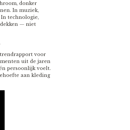
 chroom, donker
nen. In muziek,
In technologie,
ntdekken — niet
.
 trendrapport voor
gmenten uit de jaren
én persoonlijk voelt.
behoefte aan kleding