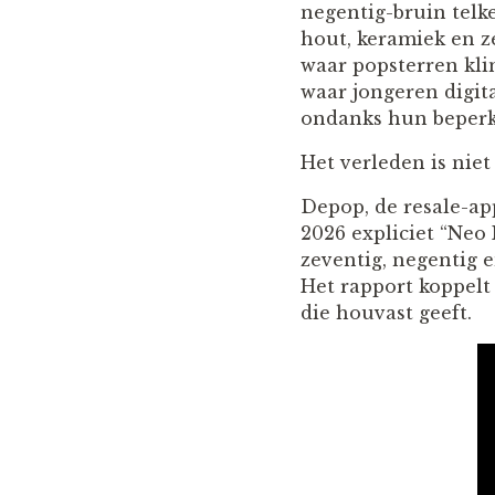
negentig-bruin telk
hout, keramiek en z
waar popsterren kli
waar jongeren digita
ondanks hun beperk
Het verleden is niet 
Depop, de resale-app
2026 expliciet “Neo
zeventig, negentig e
Het rapport koppelt
die houvast geeft.