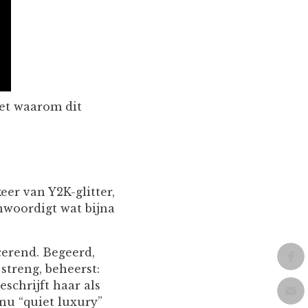
iet waarom dit
er van Y2K-glitter,
nwoordigt wat bijna
cerend. Begeerd,
 streng, beheerst:
schrijft haar als
nu “quiet luxury”