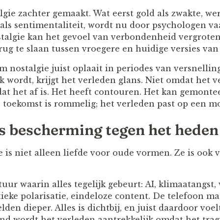
algie zachter gemaakt. Wat eerst gold als zwakte, w
als sentimentaliteit, wordt nu door psychologen va
talgie kan het gevoel van verbondenheid vergroten
ug te slaan tussen vroegere en huidige versies van 
m nostalgie juist oplaait in periodes van versnelli
 wordt, krijgt het verleden glans. Niet omdat het v
t het af is. Het heeft contouren. Het kan gemontee
 toekomst is rommelig; het verleden past op een m
ls bescherming tegen het heden
e is niet alleen liefde voor oude vormen. Ze is ook
uur waarin alles tegelijk gebeurt: AI, klimaatangst
litieke polarisatie, eindeloze content. De telefoon 
den dieper. Alles is dichtbij, en juist daardoor voel
d wordt het verleden aantrekkelijk omdat het trager