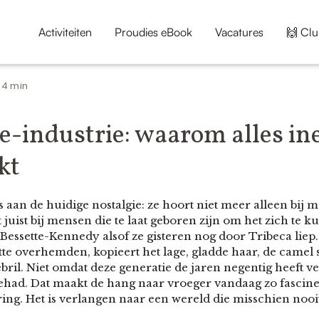
Activiteiten
Proudies eBook
Vacatures
🙌 Clu
4 min
•
-industrie: waarom alles in
kt
s aan de huidige nostalgie: ze hoort niet meer alleen bij 
uist bij mensen die te laat geboren zijn om het zich te 
Bessette-Kennedy alsof ze gisteren nog door Tribeca liep
tte overhemden, kopieert het lage, gladde haar, de camel sk
ril. Niet omdat deze generatie de jaren negentig heeft v
gehad. Dat maakt de hang naar vroeger vandaag zo fasciner
ing. Het is verlangen naar een wereld die misschien nooit