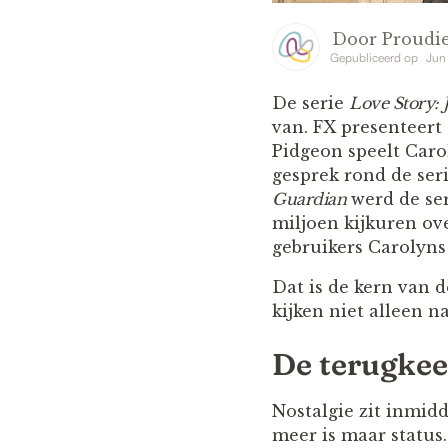
Door
Proudie
Gepubliceerd op
Jun
De serie
Love Story: 
van. FX presenteert
Pidgeon speelt Caro
gesprek rond de seri
Guardian
werd de ser
miljoen kijkuren ove
gebruikers Carolyns
Dat is de kern van d
kijken niet alleen n
De terugkee
Nostalgie zit inmid
meer is maar status