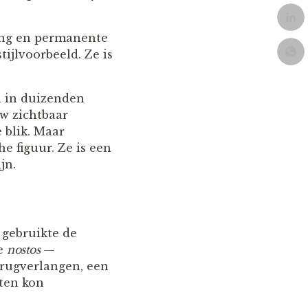
ding en permanente
tijlvoorbeeld. Ze is
d in duizenden
uw zichtbaar
 blik. Maar
e figuur. Ze is een
jn.
 gebruikte de
se
nostos
—
terugverlangen, een
ten kon