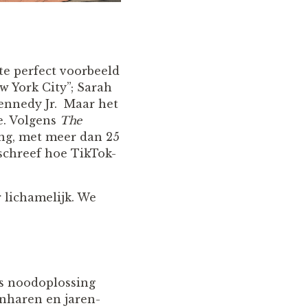
 te perfect voorbeeld
w York City”; Sarah
Kennedy Jr. Maar het
de. Volgens
The
ing, met meer dan 25
eschreef hoe TikTok-
r lichamelijk. We
ds noodoplossing
hnharen en jaren-