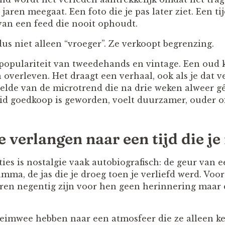
 jaren meegaat. Een foto die je pas later ziet. Een tij
 van een feed die nooit ophoudt.
us niet alleen “vroeger”. Ze verkoopt begrenzing.
 populariteit van tweedehands en vintage. Een oud 
overleven. Het draagt een verhaal, ook als je dat ve
telde van de microtrend die na drie weken alweer gê
id goedkoop is geworden, voelt duurzamer, ouder of 
 verlangen naar een tijd die je
es is nostalgie vaak autobiografisch: de geur van e
ma, de jas die je droeg toen je verliefd werd. Voor
aren negentig zijn voor hen geen herinnering maar d
eimwee hebben naar een atmosfeer die ze alleen ke