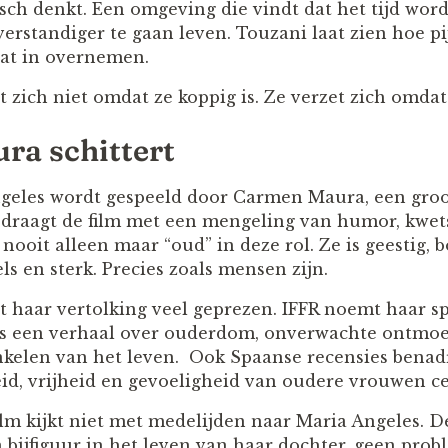
isch denkt. Een omgeving die vindt dat het tijd word
 verstandiger te gaan leven. Touzani laat zien hoe pi
at in overnemen.
 zich niet omdat ze koppig is. Ze verzet zich omdat 
a schittert
ngeles wordt gespeeld door Carmen Maura, een gro
draagt de film met een mengeling van humor, kwets
nooit alleen maar “oud” in deze rol. Ze is geestig, bo
els en sterk. Precies zoals mensen zijn.
t haar vertolking veel geprezen. IFFR noemt haar sp
als een verhaal over ouderdom, onverwachte ontmo
nkelen van het leven. Ook Spaanse recensies bena
d, vrijheid en gevoeligheid van oudere vrouwen cen
ilm kijkt niet met medelijden naar Maria Angeles. D
 bijfiguur in het leven van haar dochter, geen prob