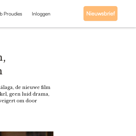
Nieuwsbrief
b Proudies
Inloggen
n,
n
álaga, de nieuwe film
kel, geen luid drama,
 weigert om door