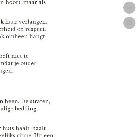
en hoort, maar als
ok haar verlangen.
rheid en respect.
ak omheen hangt:
oeft niet te
omdat je ouder
angen.
m heen. De straten,
ndige bedding.
 huis haalt, haalt
lijks ritme. Uit een