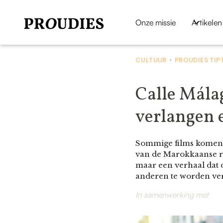
Onze missie
Artikelen
CULTUUR
PROUDIES TIP
•
Calle Mála
verlangen 
Sommige films komen za
van de Marokkaanse re
maar een verhaal dat d
anderen te worden verp
In samenwerking met