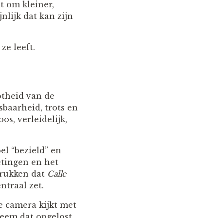
t om kleiner,
jnlijk dat kan zijn
ze leeft.
otheid van de
baarheid, trots en
os, verleidelijk,
el “bezield” en
etingen en het
drukken dat
Calle
traal zet.
e camera kijkt met
leem dat opgelost