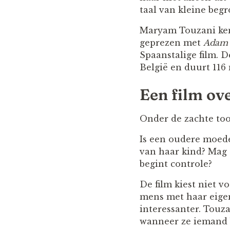
taal van kleine beg
Maryam Touzani kent
geprezen met
Adam
Spaanstalige film. D
België en duurt 116
Een film ov
Onder de zachte to
Is een oudere moed
van haar kind? Mag 
begint controle?
De film kiest niet v
mens met haar eigen
interessanter. Touz
wanneer ze iemand 