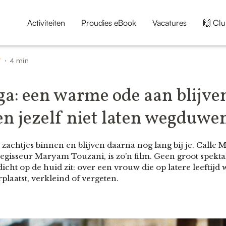
Activiteiten
Proudies eBook
Vacatures
🙌 Clu
T
4 min
•
ga: een warme ode aan blijve
en jezelf niet laten wegduwe
chtjes binnen en blijven daarna nog lang bij je. Calle M
gisseur Maryam Touzani, is zo’n film. Geen groot spekta
icht op de huid zit: over een vrouw die op latere leeftijd
laatst, verkleind of vergeten.