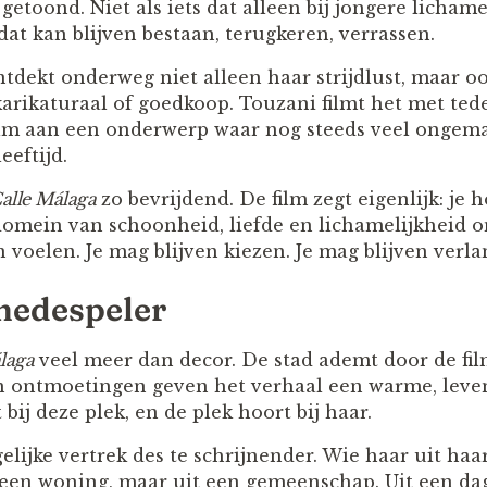
getoond. Niet als iets dat alleen bij jongere licham
 dat kan blijven bestaan, terugkeren, verrassen.
tdekt onderweg niet alleen haar strijdlust, maar o
arikaturaal of goedkoop. Touzani filmt het met tede
ilm aan een onderwerp waar nog steeds veel ongem
eeftijd.
alle Málaga
zo bevrijdend. De film zegt eigenlijk: je h
domein van schoonheid, liefde en lichamelijkheid 
n voelen. Je mag blijven kiezen. Je mag blijven verl
medespeler
laga
veel meer dan decor. De stad ademt door de fil
n ontmoetingen geven het verhaal een warme, leve
bij deze plek, en de plek hoort bij haar.
ijke vertrek des te schrijnender. Wie haar uit haar
 een woning, maar uit een gemeenschap. Uit een dage