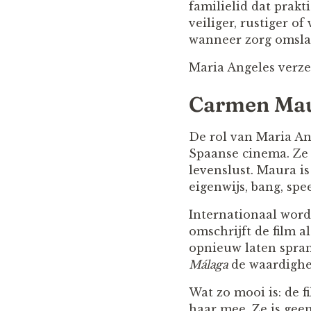
familielid dat prakt
veiliger, rustiger of
wanneer zorg omsla
Maria Angeles verzet
Carmen Maur
De rol van Maria A
Spaanse cinema. Ze 
levenslust. Maura is 
eigenwijs, bang, spe
Internationaal word
omschrijft de film 
opnieuw laten spra
Málaga
de waardighei
Wat zo mooi is: de f
haar mee. Ze is geen