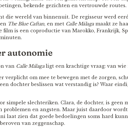
roetingen, bekende gezichten en vertrouwde routes.
 die wereld van binnenuit. De regisseur werd eerd
en
The Blue Caftan
, en met
Calle Málaga
maakt ze haa
e film is een coproductie van Marokko, Frankrijk, S
 minuten.
er autonomie
on van
Calle Málaga
ligt een krachtige vraag: van wie 
er verplicht om mee te bewegen met de zorgen, sch
een dochter beslissen wat verstandig is? Waar eindi
oor simpele slechteriken. Clara, de dochter, is geen 
 problemen en angsten. Maar juist daardoor wordt 
ani laat zien dat goede bedoelingen soms hard ku
beroven van zeggenschap.