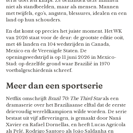
serie doet iets knaps. Ze behandelt deze mannen
niet als standbeelden, maar als mensen. Mannen
met twijfels, ego’s, angsten, blessures, idealen en een
land op hun schouders.
En dat komt op precies het juiste moment. Het WK
van 2026 staat voor de deur: de grootste editie ooit,
met 48 landen en 104 wedstrijden in Canada,
Mexico en de Verenigde Staten. De
openingswedstrijd is op 11 juni 2026 in Mexico-
Stad: op dezelfde grond waar Brazilië in 1970
voetbalgeschiedenis schreef.
Meer dan een sportserie
Netflix omschrijft
Brazil ’70: The Third Star
als een
dramaserie over het Braziliaanse elftal dat de eerste
drievoudig wereldkampioen wilde worden. De serie
bestaat uit vijf afleveringen, is gemaakt door Naná
Xavier en Rafael Dornellas, en heeft Lucas Agrícola
als Pelé, Rodrigo Santoro als João Saldanha en