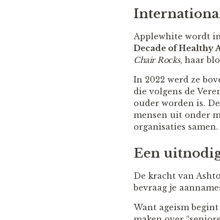
Internationa
Applewhite wordt in
Decade of Healthy 
Chair Rocks
, haar bl
In 2022 werd ze bo
die volgens de Vere
ouder worden is. D
mensen uit onder me
organisaties samen.
Een uitnodig
De kracht van Ashto
bevraag je aannames
Want ageism begint v
maken over “senior