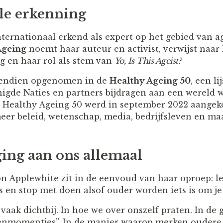
le erkenning
ternationaal erkend als expert op het gebied van 
Ageing
noemt haar auteur en activist, verwijst naa
og en haar rol als stem van
Yo, Is This Ageist?
vendien opgenomen in de
Healthy Ageing 50
, een li
nigde Naties en partners bijdragen aan een wereld w
e Healthy Ageing 50 werd in september 2022 aangek
er beleid, wetenschap, media, bedrijfsleven en ma
ing aan ons allemaal
n Applewhite zit in de eenvoud van haar oproep: le
 en stop met doen alsof ouder worden iets is om je
aak dichtbij. In hoe we over onszelf praten. In de 
enmomentjes”. In de manier waarop merken ouder