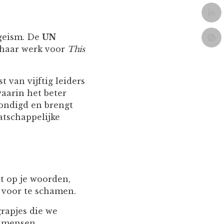
ageism. De
UN
r haar werk voor
This
jst van vijftig leiders
aarin het beter
ondigd en brengt
atschappelijke
t op je woorden,
 voor te schamen.
grapjes die we
e mensen