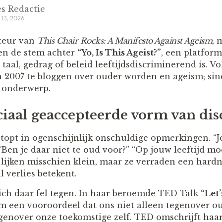
s Redactie
 13, 2026
uteur van
This Chair Rocks: A Manifesto Against Ageism
, 
n de stem achter
“Yo, Is This Ageist?”
, een platfor
al, gedrag of beleid leeftijdsdiscriminerend is. Vol
in 2007 te bloggen over ouder worden en ageism; sin
t onderwerp.
ociaal geaccepteerde vorm van di
topt in ogenschijnlijk onschuldige opmerkingen. “J
” “Ben je daar niet te oud voor?” “Op jouw leeftijd mo
 lijken misschien klein, maar ze verraden een hardn
 verlies betekent.
ich daar fel tegen. In haar beroemde TED Talk
“Let
m een vooroordeel dat ons niet alleen tegenover 
egenover onze toekomstige zelf. TED omschrijft haa