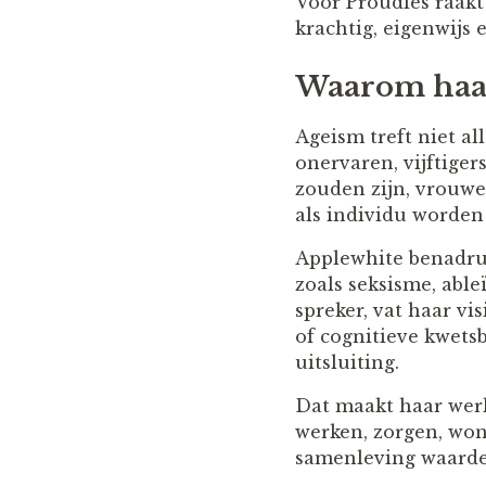
Voor Proudies raakt
krachtig, eigenwijs e
Waarom haar
Ageism treft niet a
onervaren, vijftiger
zouden zijn, vrouwe
als individu worden
Applewhite benadru
zoals seksisme, abl
spreker, vat haar vi
of cognitieve kwets
uitsluiting.
Dat maakt haar werk
werken, zorgen, won
samenleving waarde