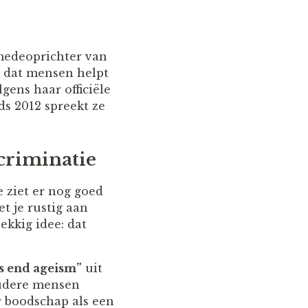
medeoprichter van
m dat mensen helpt
gens haar officiële
ds 2012 spreekt ze
scriminatie
e ziet er nog goed
et je rustig aan
ekkig idee: dat
’s end ageism”
uit
oudere mensen
r boodschap als een