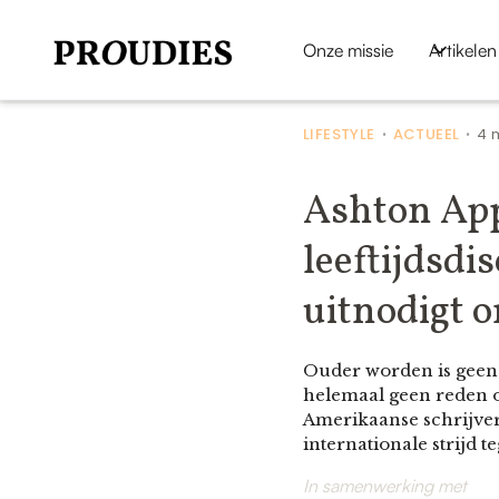
Onze missie
Artikelen
LIFESTYLE
ACTUEEL
4 
•
•
Ashton App
leeftijdsdi
uitnodigt 
Ouder worden is geen 
helemaal geen reden o
Amerikaanse schrijver
internationale strijd t
In samenwerking met