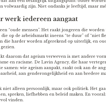
 dat aan een belangrijk uitgangspunt: ouder worden
n volwaardig zijn. Niet ondanks je leeftijd, maar mét 
 werk iedereen aangaat
lleen “oude mensen”. Het raakt jongeren die worden
s die op de arbeidsmarkt ineens “te duur” of “niet fl
n die harder worden afgerekend op uiterlijk, en ou
 gezien.
kt daarom dat ageism verweven is met andere vorme
eïsme en racisme. De Lavin Agency, die haar vertege
sie samen: wie ageism aanpakt, raakt ook aan de ang
baarheid, aan genderongelijkheid en aan bredere m
 niet alleen persoonlijk, maar ook politiek. Het ga
en, spreken, liefhebben en beleid maken. En vooral:
vol vinden.