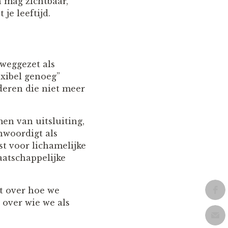
 mag zichtbaar,
je leeftijd.
 weggezet als
exibel genoeg”
deren die niet meer
n van uitsluiting,
nwoordigt als
st voor lichamelijke
aatschappelijke
at over hoe we
 over wie we als