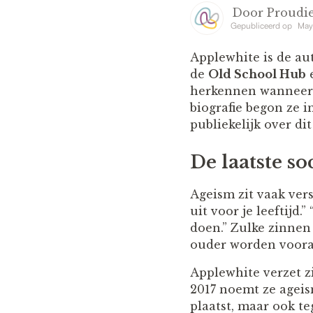
Door
Proudie
Gepubliceerd op
May
Applewhite is de a
de
Old School Hub
e
herkennen wanneer ta
biografie begon ze 
publiekelijk over di
De laatste s
Ageism zit vaak vers
uit voor je leeftijd.
doen.” Zulke zinnen
ouder worden vooral
Applewhite verzet z
2017 noemt ze ageis
plaatst, maar ook t