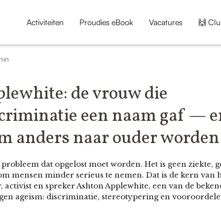
Activiteiten
Proudies eBook
Vacatures
🙌 Clu
min
lewhite: de vrouw die
scriminatie een naam gaf — e
om anders naar ouder worden 
probleem dat opgelost moet worden. Het is geen ziekte, g
m mensen minder serieus te nemen. Dat is de kern van 
, activist en spreker Ashton Applewhite, een van de beke
egen ageism: discriminatie, stereotypering en vooroordelen