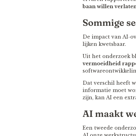
baan willen verlate
Sommige sec
De impact van AI-ov
lijken kwetsbaar.
Uit het onderzoek bl
vermoeidheid rappo
softwareontwikkeling
Dat verschil heeft w
informatie moet wor
zijn, kan AI een ext
AI maakt we
Een tweede onderzoe
AI onze werkstructu