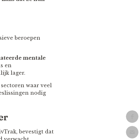
nsieve beroepen
lateerde mentale
ns en
ijk lager.
 sectoren waar veel
eslissingen nodig
er
vTrak, bevestigt dat
d verwacht.