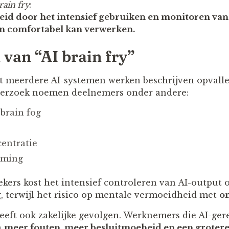
rain fry
:
id door het intensief gebruiken en monitoren van
in comfortabel kan verwerken.
an “AI brain fry”
 meerdere AI-systemen werken beschrijven opvalle
nderzoek noemen deelnemers onder andere:
 brain fog
entratie
rming
kers kost het intensief controleren van AI-output
g
, terwijl het risico op mentale vermoeidheid met
on
eft ook zakelijke gevolgen. Werknemers die AI-gere
n
meer fouten, meer besluitmoeheid en een grotere