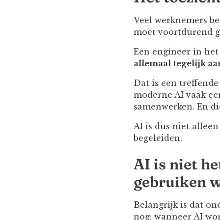
Veel werknemers bes
moet voortdurend g
Een engineer in he
allemaal tegelijk a
Dat is een treffend
moderne AI vaak e
samenwerken. En di
AI is dus niet allee
begeleiden.
AI is niet 
gebruiken w
Belangrijk is dat on
nog: wanneer AI wo