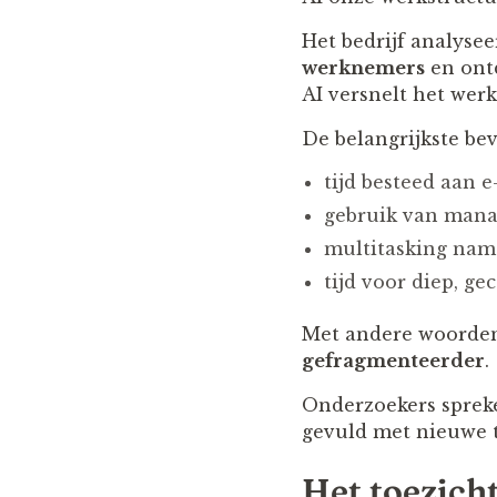
Het bedrijf analyse
werknemers
en ontd
AI versnelt het wer
De belangrijkste be
tijd besteed aan 
gebruik van man
multitasking nam
tijd voor diep, g
Met andere woorden:
gefragmenteerder
.
Onderzoekers spreke
gevuld met nieuwe t
Het toezicht