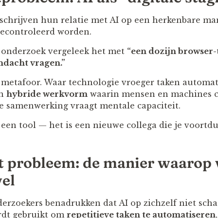
chrijven hun relatie met AI op een herkenbare man
econtroleerd worden.
t onderzoek vergeleek het met
“een dozijn browser-t
andacht vragen.”
e metafoor. Waar technologie vroeger taken automat
en
hybride werkvorm
waarin mensen en machines 
e samenwerking vraagt mentale capaciteit.
n een tool — het is een nieuwe collega die je voort
het probleem: de manier waarop
el
derzoekers benadrukken dat AI op zichzelf niet schad
rdt gebruikt om
repetitieve taken te automatiseren