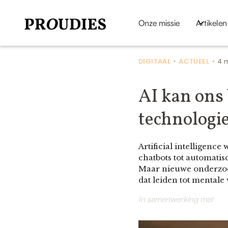
Onze missie
Artikelen
DIGITAAL
ACTUEEL
4 
•
•
AI kan ons
technologie
Artificial intelligenc
chatbots tot automatis
Maar nieuwe onderzoek
dat leiden tot mentale
In samenwerking met