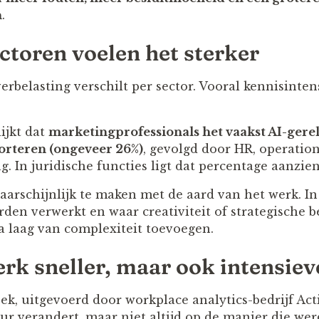
n
.
toren voelen het sterker
erbelasting verschilt per sector. Vooral kennisinte
ijkt dat
marketingprofessionals het vaakst AI-gere
rteren (ongeveer 26%)
, gevolgd door HR, operatio
. In juridische functies ligt dat percentage aanzienl
aarschijnlijk te maken met de aard van het werk. In
den verwerkt en waar creativiteit of strategische b
ra laag van complexiteit toevoegen.
rk sneller, maar ook intensiev
k, uitgevoerd door workplace analytics-bedrijf Acti
ur verandert, maar niet altijd op de manier die wer