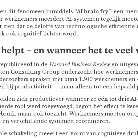
en dit fenomeen inmiddels
“AI brain fry”
: een men
er werknemers meerdere AI-systemen tegelijk moet
t zien dat de belofte van technologische efficiëntie
k ook cognitief lichter wordt.
helpt – en wanneer het te veel
gepubliceerd in de
Harvard Business Review
en uitgev
ston Consulting Group onderzocht hoe werknemer
derzoekers spraken met bijna 1.500 werknemers en 
n bij productiviteit — maar alleen tot een bepaald 
elden zich productiever wanneer ze
één tot drie AI
erde tool werd toegevoegd, begon het effect te kere
gebruik, maar ook toezicht. Werknemers moeten out
 en verschillende systemen coördineren.
le schakeling creëert een vorm van cognitieve dru