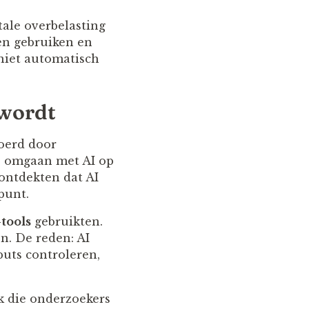
tale overbelasting
en gebruiken en
 niet automatisch
 wordt
oerd door
s omgaan met AI op
ontdekten dat AI
punt.
-tools
gebruikten.
n. De reden: AI
puts controleren,
k die onderzoekers