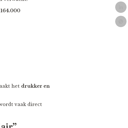
n 164.000
maakt het
drukker en
wordt vaak direct
iair”