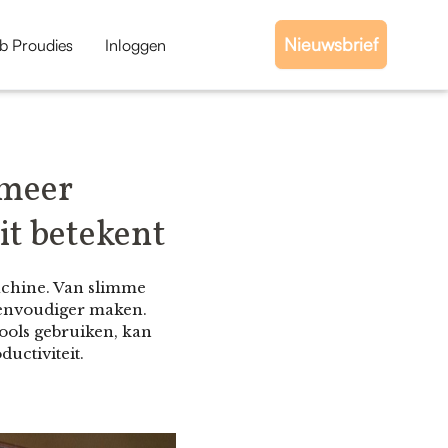
Nieuwsbrief
b Proudies
Inloggen
 meer
it betekent
machine. Van slimme
 eenvoudiger maken.
ools gebruiken, kan
uctiviteit.