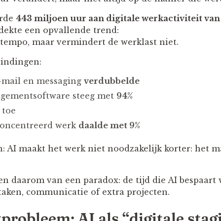
erde
443 miljoen uur aan digitale werkactiviteit va
ekte een opvallende trend:
ktempo, maar vermindert de werklast niet.
vindingen:
e-mail en messaging
verdubbelde
agementsoftware steeg met
94%
 toe
econcentreerd werk
daalde met 9%
 AI maakt het werk niet noodzakelijk korter: het 
n daarom van een paradox: de tijd die AI bespaart 
aken, communicatie of extra projecten.
probleem: AI als “digitale stag