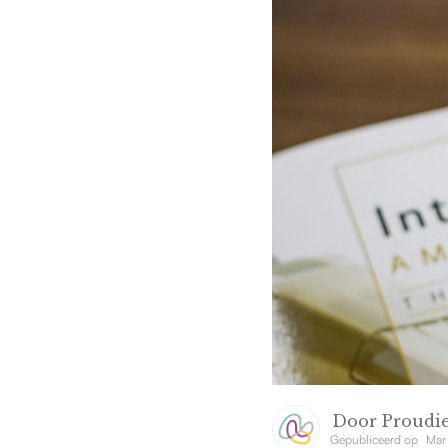
Door
Proudie
Gepubliceerd op
Mar