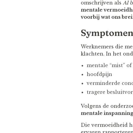
omschrijven als
AI b
mentale vermoeidhe
voorbij wat ons bre
Symptomen v
Werknemers die met
klachten. In het o
mentale “mist” of
hoofdpijn
verminderde conc
tragere besluitvo
Volgens de onderzoe
mentale inspannin
Die vermoeidheid he
ervaren rapportere