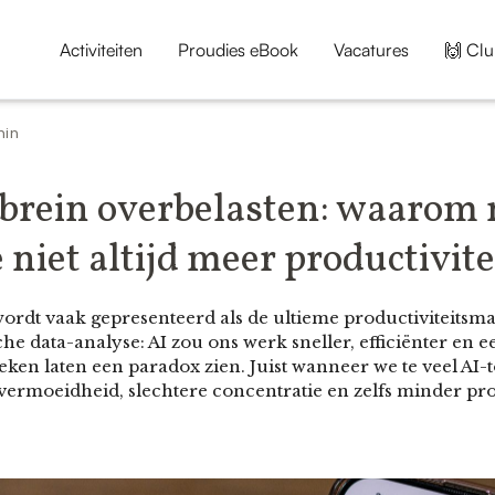
Activiteiten
Proudies eBook
Vacatures
🙌 Clu
min
 brein overbelasten: waarom
 niet altijd meer productivite
e wordt vaak gepresenteerd als de ultieme productiviteits
che data-analyse: AI zou ons werk sneller, efficiënter en
en laten een paradox zien. Juist wanneer we te veel AI-t
 vermoeidheid, slechtere concentratie en zelfs minder prod