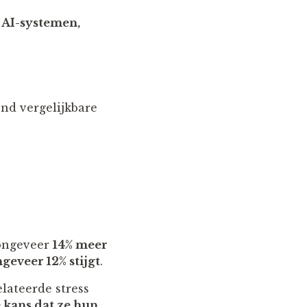
 AI-systemen,
nd vergelijkbare
 ongeveer
14% meer
geveer 12% stijgt
.
lateerde stress
 kans dat ze hun