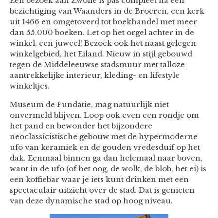
Een bezoek aan Zwolle is pas compleet na een
bezichtiging van Waanders in de Broeren, een kerk
uit 1466 en omgetoverd tot boekhandel met meer
dan 55.000 boeken. Let op het orgel achter in de
winkel, een juweel! Bezoek ook het naast gelegen
winkelgebied, het Eiland. Nieuw in stijl gebouwd
tegen de Middeleeuwse stadsmuur met talloze
aantrekkelijke interieur, kleding- en lifestyle
winkeltjes.
Museum de Fundatie, mag natuurlijk niet
onvermeld blijven. Loop ook even een rondje om
het pand en bewonder het bijzondere
neoclassicistische gebouw met de hypermoderne
ufo van keramiek en de gouden vredesduif op het
dak. Eenmaal binnen ga dan helemaal naar boven,
want in de ufo (of het oog, de wolk, de blob, het ei) is
een koffiebar waar je iets kunt drinken met een
spectaculair uitzicht over de stad. Dat is genieten
van deze dynamische stad op hoog niveau.