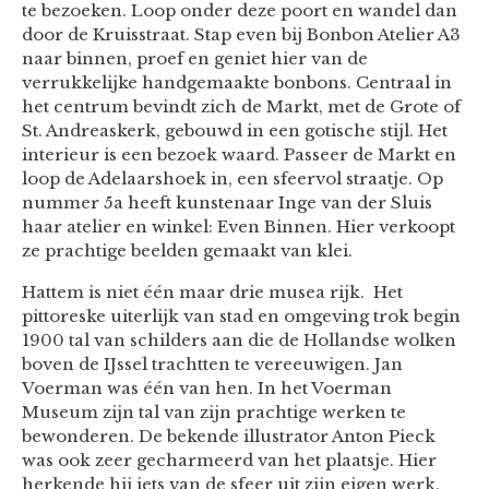
te bezoeken. Loop onder deze poort en wandel dan
door de Kruisstraat. Stap even bij Bonbon Atelier A3
naar binnen, proef en geniet hier van de
verrukkelijke handgemaakte bonbons. Centraal in
het centrum bevindt zich de Markt, met de Grote of
St. Andreaskerk, gebouwd in een gotische stijl. Het
interieur is een bezoek waard. Passeer de Markt en
loop de Adelaarshoek in, een sfeervol straatje. Op
nummer 5a heeft kunstenaar Inge van der Sluis
haar atelier en winkel: Even Binnen. Hier verkoopt
ze prachtige beelden gemaakt van klei.
Hattem is niet één maar drie musea rijk. Het
pittoreske uiterlijk van stad en omgeving trok begin
1900 tal van schilders aan die de Hollandse wolken
boven de IJssel trachtten te vereeuwigen. Jan
Voerman was één van hen. In het Voerman
Museum zijn tal van zijn prachtige werken te
bewonderen. De bekende illustrator Anton Pieck
was ook zeer gecharmeerd van het plaatsje. Hier
herkende hij iets van de sfeer uit zijn eigen werk.