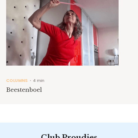
COLUMNS
4 min
•
Beestenboel
Club Proudies