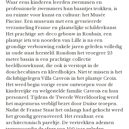
Waar eens kinderen leerden zwemmen en
professionele zwemmers hun baantjes trokken, is
nu ruimte voor kunst en cultuur: het Musée
Piscine. Een museum met een gevarieerde
verzameling Franse en plaatselijke schilderkunst.
Het prachtige art-deco gebouw in Roubaix, een
plaatsje iets ten noorden van Lille is na een
grondige verbouwing enkele jaren geleden volledig
in oude staat hersteld. Rondom het vroegere 25
meter bassin is een prachtige collectie
beeldhouwkunst, die ook is verstopt in de
douchecabines en kleedhokjes. Niet te missen is het
dichtbijgelegen Villa Cavrois in het plaatsje Croix.
Het werd begin vorige eeuw ontworpen voor de
kinderrijke en welgestelde familie Cavrois en hun
personeel. Tijdens de Tweede Wereldoorlog werd
het majestueus verblijf bezet door Duitse troepen.
Nadat de Franse Staat het onlangs had gekocht werd
het grondig gerenoveerd. Het resultaat: een
architectonisch pareltje. De vertrekken ademen
tegenwoordig de sfeer van 100 jaar geleden.