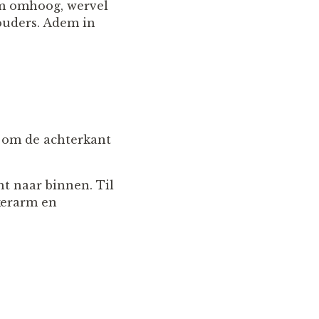
am omhoog, wervel
houders. Adem in
t om de achterkant
ht naar binnen. Til
nkerarm en