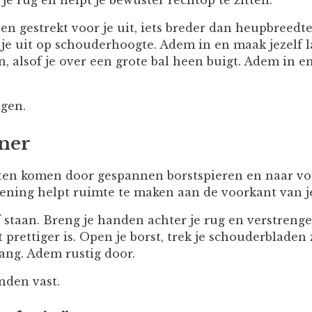
e rug en helpt je bewuster rechtop te zitten.
en gestrekt voor je uit, iets breder dan heupbreedte.
 je uit op schouderhoogte. Adem in en maak jezelf l
 alsof je over een grote bal heen buigt. Adem in en
ngen.
ner
ten komen door gespannen borstspieren en naar v
ening helpt ruimte te maken aan de voorkant van j
 staan. Breng je handen achter je rug en verstrengel
t prettiger is. Open je borst, trek je schouderbladen
lang. Adem rustig door.
nden vast.