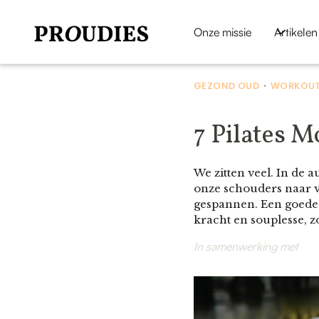
Onze missie
Artikelen
GEZOND OUD
WORKOUT
•
7 Pilates M
We zitten veel. In de 
onze schouders naar v
gespannen. Een goede h
kracht en souplesse, z
In samenwerking met