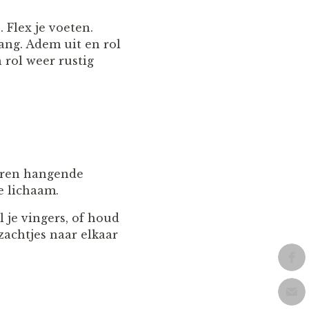
 Flex je voeten.
ang. Adem uit en rol
 rol weer rustig
oren hangende
e lichaam.
 je vingers, of houd
 zachtjes naar elkaar