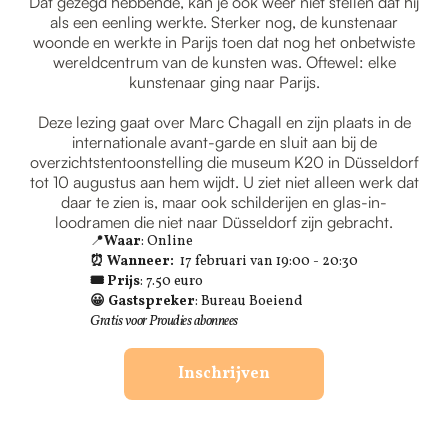
Dat gezegd hebbende, kan je ook weer niet stellen dat hij
als een eenling werkte. Sterker nog, de kunstenaar
woonde en werkte in Parijs toen dat nog het onbetwiste
wereldcentrum van de kunsten was. Oftewel: elke
kunstenaar ging naar Parijs.
Deze lezing gaat over Marc Chagall en zijn plaats in de
internationale avant-garde en sluit aan bij de
overzichtstentoonstelling die museum K20 in Düsseldorf
tot 10 augustus aan hem wijdt. U ziet niet alleen werk dat
daar te zien is, maar ook schilderijen en glas-in-
loodramen die niet naar Düsseldorf zijn gebracht.
📍
Waar
: Online
⏰ Wanneer:
17 februari van 19:00 - 20:30
🎟 Prijs
: 7.50 euro
😀 Gastspreker
: Bureau Boeiend
Gratis voor Proudies abonnees
Inschrijven