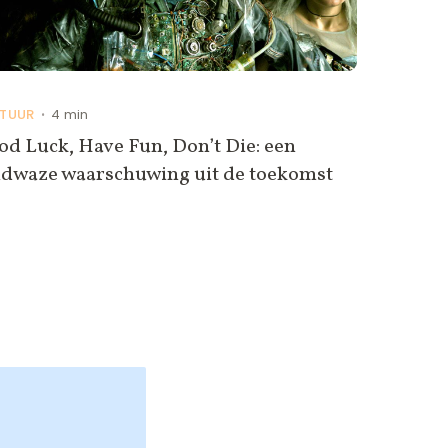
TUUR
4 min
•
d Luck, Have Fun, Don’t Die: een
ldwaze waarschuwing uit de toekomst