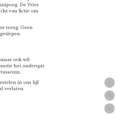
knipoog. De Vries
acht van fictie om
oor terug. Geen
 geslepen.
 maar ook wil
emotie het onderspit
rtussenin.
telen in ons lijf
l verlaten.