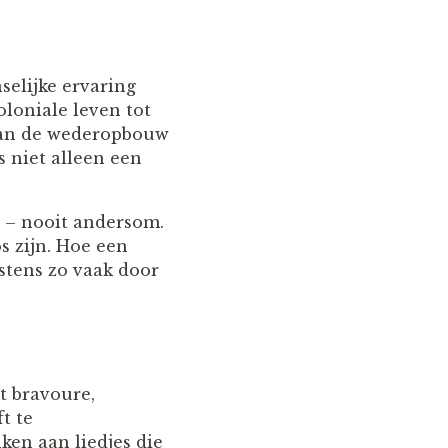
selijke ervaring
loniale leven tot
 van de wederopbouw
s niet alleen een
l – nooit andersom.
os zijn. Hoe een
stens zo vaak door
et bravoure,
ft te
ken aan liedjes die