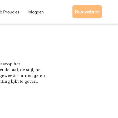
Nieuwsbrief
b Proudies
Inloggen
waarop het
de taal, de stijl, het
geweest – innerlijk én
ting lijkt te geven,