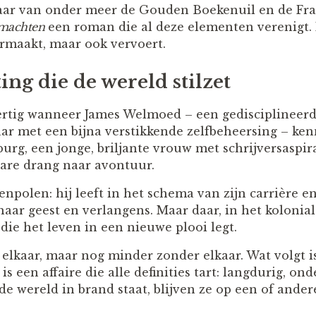
naar van onder meer de Gouden Boekenuil en de Fra
machten
een roman die al deze elementen verenigt. 
ermaakt, maar ook vervoert.
ng die de wereld stilzet
dertig wanneer James Welmoed – een gedisciplineerde
r met een bijna verstikkende zelfbeheersing – ke
urg, een jonge, briljante vrouw met schrijversaspir
are drang naar avontuur.
enpolen: hij leeft in het schema van zijn carrière en 
haar geest en verlangens. Maar daar, in het kolonia
die het leven in een nieuwe plooi legt.
elkaar, maar nog minder zonder elkaar. Wat volgt 
 is een affaire die alle definities tart: langdurig, on
 de wereld in brand staat, blijven ze op een of ande