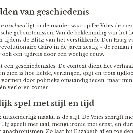
dden van geschiedenis
e machten
ligt in de manier waarop De Vries de men
ische gebeurtenissen. Van de beklemming van het ko
 tijdens de Blitz; van het verstikkende Den Haag
revolutionaire Caïro in de jaren zestig – de roman i
 ook een tijdreis door een woelige eeuw.
t een geschiedenisles. De context dient het verhaa
n zien is hoe liefde, verlangen, spijt en trots tijdlo
t vormen door politieke omstandigheden, maar min
 één verloren zomer.
jk spel met stijl en tijd
itzonderlijk maakt, is de stijl. De Vries schrijft m
r. Hij speelt met taal, mengt ironie met ernst, en dur
anachronismen. Zo laat hij Elizabeth af en toe den