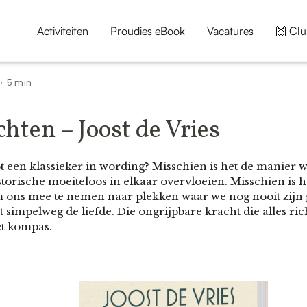
Activiteiten
Proudies eBook
Vacatures
🙌 Clu
5 min
•
hten – Joost de Vries
t een klassieker in wording? Misschien is het de manier 
torische moeiteloos in elkaar overvloeien. Misschien is het 
om ons mee te nemen naar plekken waar we nog nooit zijn 
et simpelweg de liefde. Die ongrijpbare kracht die alles rich
et kompas.