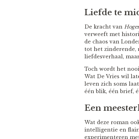
Liefde te mi
De kracht van
Hoger
verweeft met histor
de chaos van Londen
tot het zinderende, 
liefdesverhaal, maar
Toch wordt het nooi
Wat De Vries wil late
leven zich soms laa
één blik, één brief,
Een meesterli
Wat deze roman ook u
intelligentie en flai
experimenteren met 