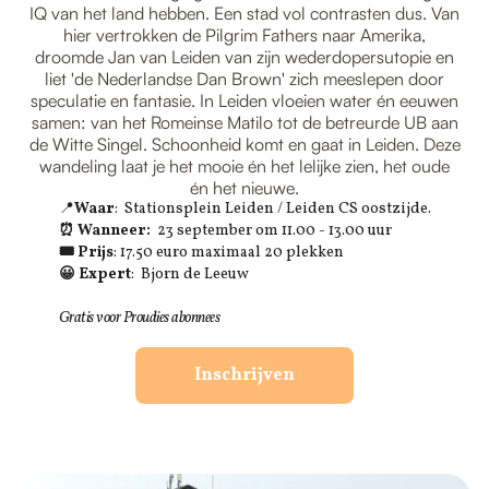
IQ van het land hebben. Een stad vol contrasten dus. Van
hier vertrokken de Pilgrim Fathers naar Amerika,
droomde Jan van Leiden van zijn wederdopersutopie en
liet 'de Nederlandse Dan Brown' zich meeslepen door
speculatie en fantasie. In Leiden vloeien water én eeuwen
samen: van het Romeinse Matilo tot de betreurde UB aan
de Witte Singel. Schoonheid komt en gaat in Leiden. Deze
wandeling laat je het mooie én het lelijke zien, het oude
én het nieuwe.
📍
Waar
: Stationsplein Leiden / Leiden CS oostzijde.
⏰ Wanneer:
23 september om 11.00 - 13.00 uur
🎟 Prijs
: 17.50 euro maximaal 20 plekken
😀 Expert
: Bjorn de Leeuw
Gratis voor Proudies abonnees
Inschrijven