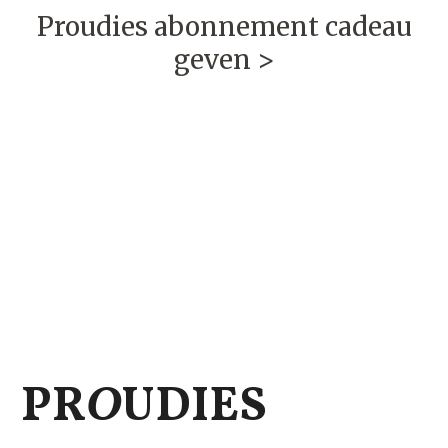
Proudies abonnement cadeau
geven >
PR
O
UDIES