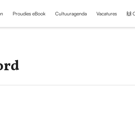
en
Proudies eBook
Cultuuragenda
Vacatures
🙌 
ord