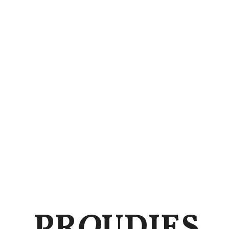
PR
O
UDIES