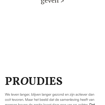
geven >
PR
O
UDIES
We leven langer, blijven langer gezond en zijn actiever dan
ooit tevoren. Maar het beeld dat de samenleving heeft van
mensen boven de zestig loopt daar nog ver op achter.
Dat