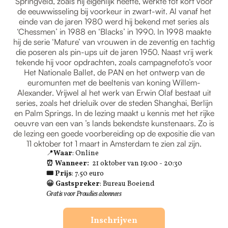
Springveld, zoals hij eigenlijk heette, werkte tot kort voor
de eeuwwisseling bij voorkeur in zwart-wit. Al vanaf het
einde van de jaren 1980 werd hij bekend met series als
‘Chessmen’ in 1988 en ‘Blacks’ in 1990. In 1998 maakte
hij de serie ‘Mature’ van vrouwen in de zeventig en tachtig
die poseren als pin-ups uit de jaren 1950. Naast vrij werk
tekende hij voor opdrachten, zoals campagnefoto’s voor
Het Nationale Ballet, de PAN en het ontwerp van de
euromunten met de beeltenis van koning Willem-
Alexander. Vrijwel al het werk van Erwin Olaf bestaat uit
series, zoals het drieluik over de steden Shanghai, Berlijn
en Palm Springs. In de lezing maakt u kennis met het rijke
oeuvre van een van ’s lands bekendste kunstenaars. Zo is
de lezing een goede voorbereiding op de expositie die van
11 oktober tot 1 maart in Amsterdam te zien zal zijn.
📍
Waar
: Online
⏰ Wanneer:
21 oktober van 19:00 - 20:30
🎟 Prijs
: 7.50 euro
😀 Gastspreker
: Bureau Boeiend
Gratis voor Proudies abonnees
Inschrijven