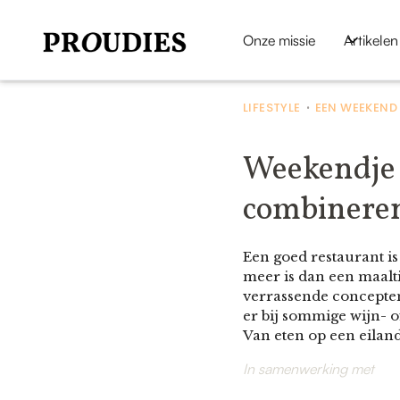
Onze missie
Artikelen
LIFESTYLE
EEN WEEKEND 
•
Weekendje w
combineren
Een goed restaurant i
meer is dan een maalti
verrassende concepten
er bij sommige wijn- of
Van eten op een eiland 
In samenwerking met