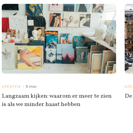
LIFESTYLE
5 min
LIF
•
Langzaam kijken: waarom er meer te zien
De 
is als we minder haast hebben