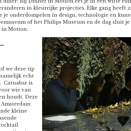
n diner: Bij Dinner in Motion eet je in een witte r
eranderen in kleurrijke projecties. Elke gang heeft 
je je onderdompelen in design, technologie en kuns
bbemuseum of het Philips Museum en de dag sluit je
 in Motion.
–
of we deze tip
 namelijk echt
. Catuabar is
voor wie van
ten houdt. Deze
n Amsterdam
ende kleine
assende
cocktail