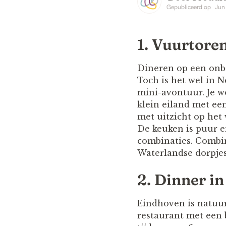
Gepubliceerd op
Jun
1. Vuurtore
Dineren op een onbe
Toch is het wel in 
mini-avontuur. Je w
klein eiland met een
met uitzicht op het w
De keuken is puur e
combinaties. Combin
Waterlandse dorpjes
2. Dinner i
Eindhoven is natuurl
restaurant met een 