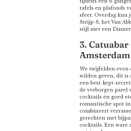
tijdens een 6-gange
tafels en plafonds v
sfeer. Overdag kun 
Strijp-S, het Van A
stijl met een Dinner
3. Catuabar 
Amsterdam
We twijfelden even 
wilden geven, dit is
een best-kept-secret
de verborgen parel 
cocktails én goed e
romantische spot i
combineert verrass
gerechten met bijp
cocktails. Een ware 