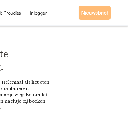
Nieuwsbrief
b Proudies
Inloggen
te
.
 Helemaal als het eten
ts combineren
ekendje weg. En omdat
en nachtje bij boeken.
.