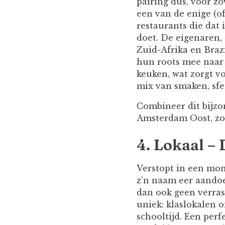
pairing dus, voor zo
een van de enige (o
restaurants die dat
doet. De eigenaren, 
Zuid-Afrika en Braz
hun roots mee naar 
keuken, wat zorgt 
mix van smaken, sfee
Combineer dit bijzo
Amsterdam Oost, zo
4. Lokaal –
Verstopt in een mon
z’n naam eer aandoet
dan ook geen verras
uniek: klaslokalen o
schooltijd. Een per