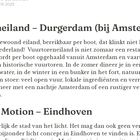
 19, 2025
neiland – Durgerdam (bij Ams
woond eiland, bereikbaar per boot, dat klinkt niet
Nederland! Vuurtoreneiland is niet zomaar een resta
ordt per boot opgehaald vanuit Amsterdam en vaart
 historische vuurtoren. In de zomer dineer je in e
ater, in de winter in een bunker in het fort, natuurl
n stoer: veel open vuur, lokale ingrediënten en ver
eer met een nachtje Amsterdam of een rustiger verb
.
n Motion – Eindhoven
ijk de stad van het licht. Het mag dan ook geen verr
bijzonder licht concept in Eindhoven te vinden is. 