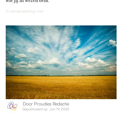
wie jij in wezen bent.
In samenwerking met
Door
Proudies Redactie
Gepubliceerd op
Jun 19, 2025