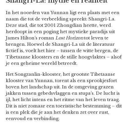
Shangri-La: mythe en realiteit
In het noorden van Yunnan ligt een plaats met een
naam die tot de verbeelding spreekt: Shangri-La.
Deze stad, die tot 2001 Zhongdian heette, werd
herdoopt in een poging het mystieke paradijs uit
James Hilton’s roman
Lost Horizon
tot leven te
brengen. Hoewel de Shangri-La uit de literatuur
fictief is, voelt het hier – tussen de witte bergen, de
Tibetaanse kloosters en de stille hoogvlaktes – alsof
je een geheime wereld betreedt.
Het Songzanlin-klooster, het grootste Tibetaanse
klooster van Yunnan, torent als een sprookjesfort
boven het landschap uit. In de omgeving grazen
jakken tussen gebedsvlaggen en stupa’s. De lucht is
ijl, het licht intens en het ritme van het leven traag.
Dit is niet zomaar een toeristische bestemming – dit
is een plek die je aan het denken zet over rust,
eenvoud en verbinding.