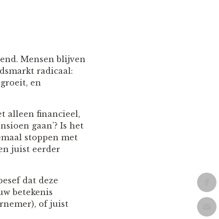
gend. Mensen blijven
idsmarkt radicaal:
groeit, en
t alleen financieel,
nsioen gaan’? Is het
lemaal stoppen met
n juist eerder
besef dat deze
uw betekenis
nemer), of juist