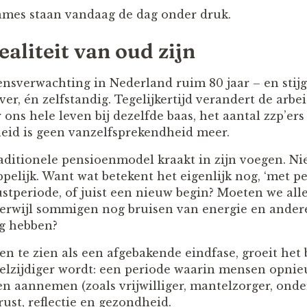
ames staan vandaag de dag onder druk.
aliteit van oud zijn
ensverwachting in Nederland ruim 80 jaar – en stij
ver, én zelfstandig. Tegelijkertijd verandert de arbe
 ons hele leven bij dezelfde baas, het aantal zzp’ers 
eid is geen vanzelfsprekendheid meer.
raditionele pensioenmodel kraakt in zijn voegen. Nie
elijk. Want wat betekent het eigenlijk nog, ‘met pe
stperiode, of juist een nieuw begin? Moeten we al
terwijl sommigen nog bruisen van energie en andere
g hebben?
en te zien als een afgebakende eindfase, groeit het 
eelzijdiger wordt: een periode waarin mensen opnie
n aannemen (zoals vrijwilliger, mantelzorger, onder
ust, reflectie en gezondheid.