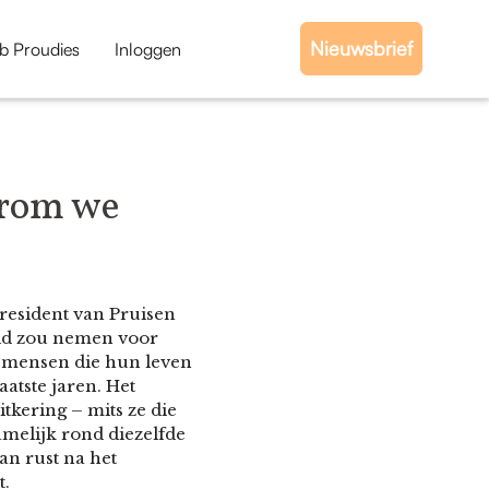
Nieuwsbrief
b Proudies
Inloggen
arom we
president van Pruisen
heid zou nemen voor
 mensen die hun leven
atste jaren. Het
tkering – mits ze die
amelijk rond diezelfde
an rust na het
t.