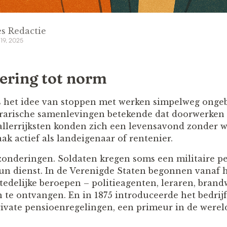
s Redactie
 19, 2025
ering tot norm
 het idee van stoppen met werken simpelweg ongebr
grarische samenlevingen betekende dat doorwerken to
e allerrijksten konden zich een levensavond zonder 
aak actief als landeigenaar of rentenier.
zonderingen. Soldaten kregen soms een militaire pe
un dienst. In de Verenigde Staten begonnen vanaf 
tedelijke beroepen – politieagenten, leraren, bra
 te ontvangen. En in 1875 introduceerde het bedrij
rivate pensioenregelingen, een primeur in de were