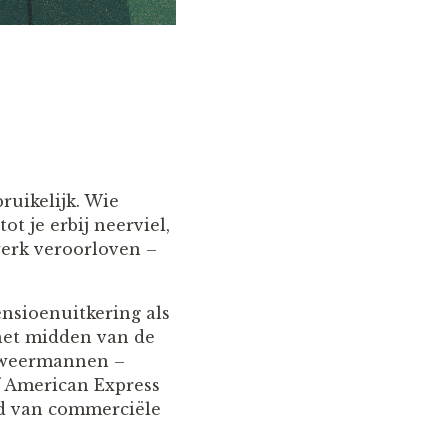
uikelijk. Wie
t je erbij neerviel,
werk veroorloven –
nsioenuitkering als
het midden van de
ndweermannen –
f American Express
ld van commerciële