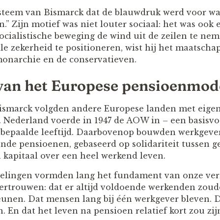
ysteem van Bismarck dat de blauwdruk werd voor wa
.” Zijn motief was niet louter sociaal: het was ook 
ialistische beweging de wind uit de zeilen te nem
le zekerheid te positioneren, wist hij het maatscha
onarchie en de conservatieven.
van het Europese pensioenmod
ismarck volgden andere Europese landen met eigen
 Nederland voerde in 1947 de AOW in – een basisvo
 bepaalde leeftijd. Daarbovenop bouwden werkgever
de pensioenen, gebaseerd op solidariteit tussen g
 kapitaal over een heel werkend leven.
gelingen vormden lang het fundament van onze verz
ertrouwen: dat er altijd voldoende werkenden zoud
eunen. Dat mensen lang bij één werkgever bleven.
. En dat het leven na pensioen relatief kort zou zij