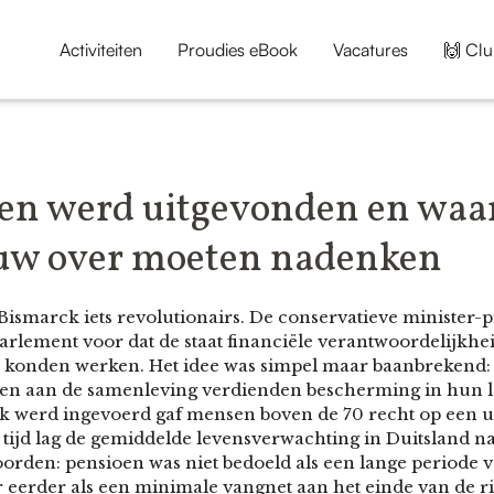
Activiteiten
Proudies eBook
Vacatures
🙌 Clu
en werd uitgevonden en wa
uw over moeten nadenken
Bismarck iets revolutionairs. De conservatieve minister-
 parlement voor dat de staat financiële verantwoordelijk
r konden werken. Het idee was simpel maar baanbrekend:
en aan de samenleving verdienden bescherming in hun la
jk werd ingevoerd gaf mensen boven de 70 recht op een ui
ie tijd lag de gemiddelde levensverwachting in Duitsland n
oorden: pensioen was niet bedoeld als een lange periode v
eerder als een minimale vangnet aan het einde van de ri