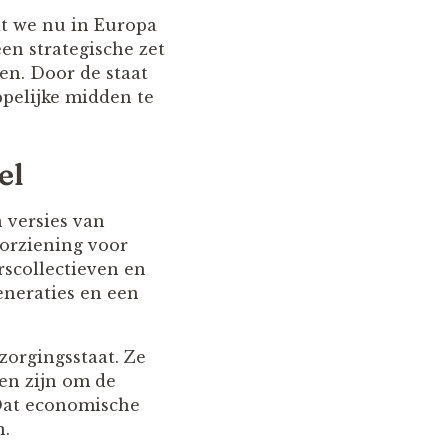
t we nu in Europa
een strategische zet
en. Door de staat
ppelijke midden te
el
 versies van
orziening voor
scollectieven en
eneraties en een
orgingsstaat. Ze
en zijn om de
 Dat economische
n.