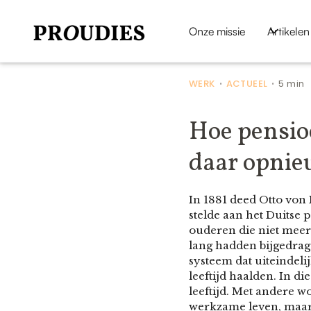
Onze missie
Artikelen
WERK
ACTUEEL
5 min
•
•
Hoe pensio
daar opnie
In 1881 deed Otto von 
stelde aan het Duitse
ouderen die niet mee
lang hadden bijgedrag
systeem dat uiteindeli
leeftijd haalden. In d
leeftijd. Met andere w
werkzame leven, maar 