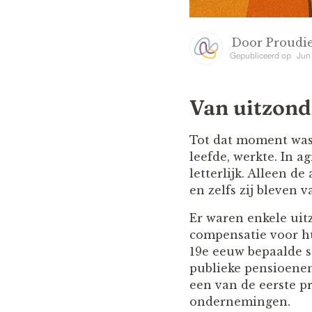
Door
Proudie
Gepubliceerd op
Jun
Van uitzond
Tot dat moment was
leefde, werkte. In a
letterlijk. Alleen d
en zelfs zij bleven v
Er waren enkele uit
compensatie voor h
19e eeuw bepaalde s
publieke pensioenen
een van de eerste p
ondernemingen.