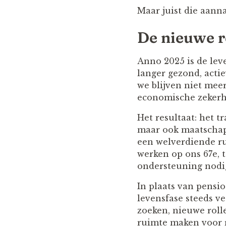
Maar juist die aann
De nieuwe re
Anno 2025 is de lev
langer gezond, actie
we blijven niet meer
economische zekerh
Het resultaat: het t
maar ook maatschapp
een welverdiende ru
werken op ons 67e, 
ondersteuning nodi
In plaats van pensio
levensfase steeds v
zoeken, nieuwe rolle
ruimte maken voor r